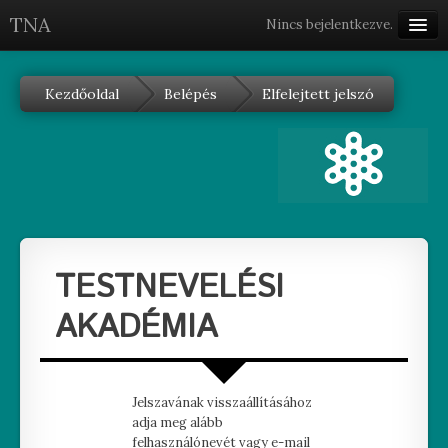
TNA
Nincs bejelentkezve.
magyar ‎(hu)‎
Kezdőoldal
Belépés
Elfelejtett jelszó
TESTNEVELÉSI
AKADÉMIA
Jelszavának visszaállításához
adja meg alább
felhasználónevét vagy e-mail