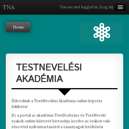
TNA
You are not logged in. (
Log in
)
English ‎(en)‎
Home
TESTNEVELÉSI
AKADÉMIA
Üdvözlünk a TestNevelési Akadémia online képzési
felületén!
Ez a portál az akadémia TestSzobrász és TestNevelő
szakok online hátterét biztosítja, kezdve az órákon való
részvétel nyilvántartásától a tananyagok letöltésén